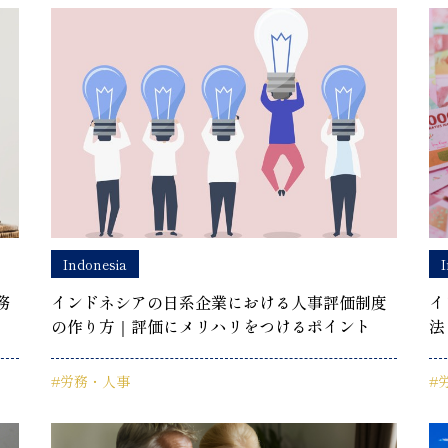
Indonesia
I
インドネシアの日系企業における人事評価制度
務
イ
の作り方｜評価にメリハリをつけるポイント
法
#労務・人事
#