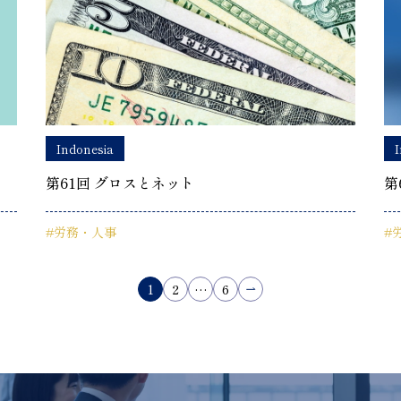
Indonesia
I
第61回 グロスとネット
第
#労務・人事
#
投
1
2
…
6
稿
の
ペ
ー
ジ