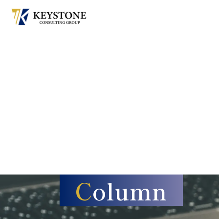
C
olumn