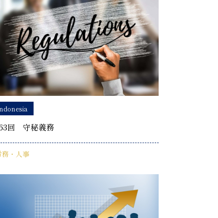
ndonesia
63回 守秘義務
労務・人事