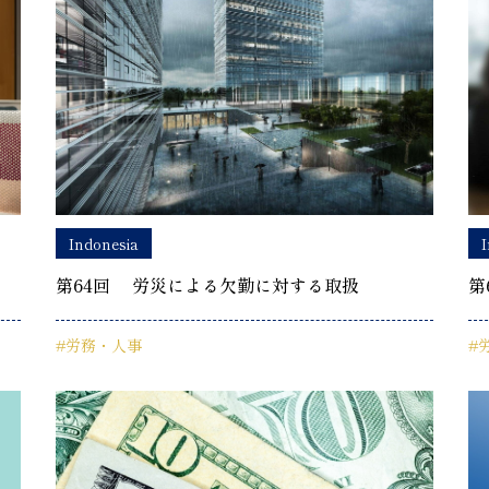
Indonesia
I
第64回 労災による欠勤に対する取扱
第
#労務・人事
#