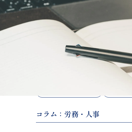
TOP
＞
コラム
＞
労務・人事
国から探す
Indonesia
Japan
カテゴリから探す
税務調査・移転価格
会計税
コラム：労務・人事