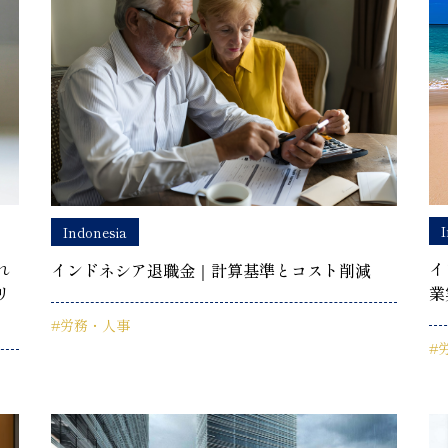
I
Indonesia
れ
イ
インドネシア退職金｜計算基準とコスト削減
リ
業
#労務・人事
#