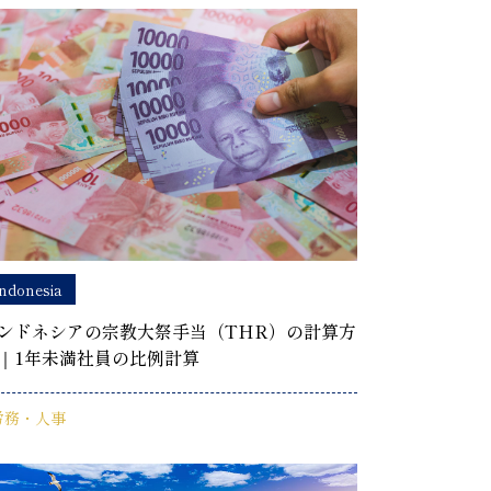
ndonesia
ンドネシアの宗教大祭手当（THR）の計算方
｜1年未満社員の比例計算
労務・人事