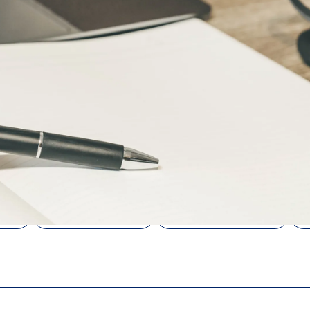
務
法務・許認可
会社設立・ビザ