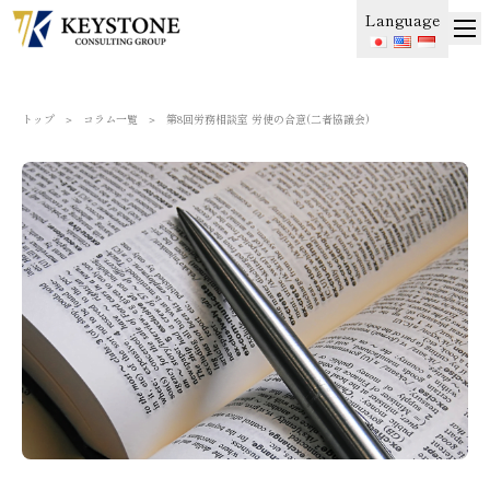
Language
トップ
＞
コラム一覧
＞
第8回労務相談室 労使の合意(二者協議会)