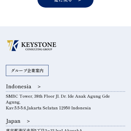
グループ企業案内
Indonesia ＞
SMBC Tower, 38th Floor Jl. Dr. Ide Anak Agung Gde
Agung,
Kav.5.5-5.6,Jakarta Selatan 12950 Indonesia
Japan ＞
東京都港区赤坂5丁目2−33 IsaI AkasakA