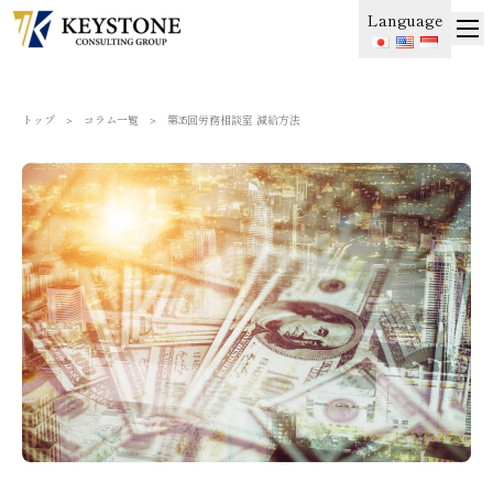
Language
トップ
＞
コラム一覧
＞
第35回労務相談室 減給方法