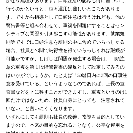
かなり無理があります。口頭注意の記録も何に基づいて
行うのかというと、種々運用は難しいところがありま
す。ですから指導として口頭注意は行うけれども、他の
警告書等と組み合わせて、重複を問題にすることはセン
シティブな問題を引き起こす可能性があります。就業規
則等ですでに口頭注意を罰則の中に含めていらっしゃる
場合、社員との間で納得性を得ていらっしゃれば継続が
可能かですが、しばしば問題が発生する場合は、口頭注
意の重複を第 1 段階警告書の違反として設定してみるの
はいかがでしょうか。たとえば「30暦日内に3回の口頭注
意を受けている」というようなものであれば、上⾧の宣
誓書などを下に科すことができますし、重複というのは1
回だけではないため、社員自身にとっても「注意されて
いない」と言いにくくなります。
いずれにしても罰則も社員の改善、指導を目的としてい
ますので、本来の目的を忘れることなく、公平な運用を