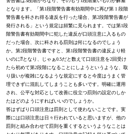
警告書は3段階からなり、そのもう1段階重いものが解雇
となります。「第1段階警告書有効期間中に再び第 1 段階
警告書を科され得る違反を行った場合、第2段階警告書が
発行される」という規定は頻繁に見られます。では第1段
階警告書有効期間中に犯した違反が口頭注意に入るもの
だった場合、次に科される罰則は何になるのでしょう
か。第2段階警告書ですと、第1段階警告書の違反より軽
いのに⁇となり、じゃぁ0.5だと数えて口頭注意を2回受け
たら初めて第2段階になることにしようというような、取
り扱いが複雑になるような規定にすると今度はうまく管
理できずに混乱してしまうことも多いです。明確に運用
され、公平な対応として改善に役立つ罰則の設定のしか
たはどのようにすればいいのでしょうか。
答はずばり口頭注意は罰則として使わないことです。実
際には口頭注意は日々行われていると思いますが、他の
罰則と組み合わせて罰則を重くするというようなことは