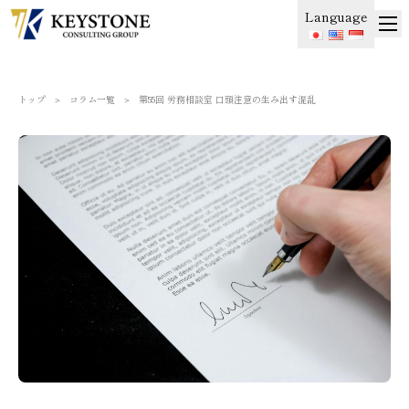
Language
トップ
＞
コラム一覧
＞
第55回 労務相談室 口頭注意の生み出す混乱