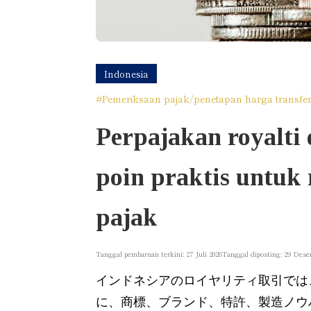
Indonesia
#Pemeriksaan pajak/penetapan harga transfe
Perpajakan royalti d
poin praktis untuk
pajak
Tanggal pembaruan terkini: 27 Juli 2026
Tanggal diposting: 29 Dese
インドネシアのロイヤリティ取引では
に、商標、ブランド、特許、製造ノウ