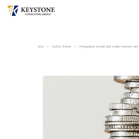
atas
＞
Daftar kolom
＞
Perpajakan royalti dan risiko transfer p