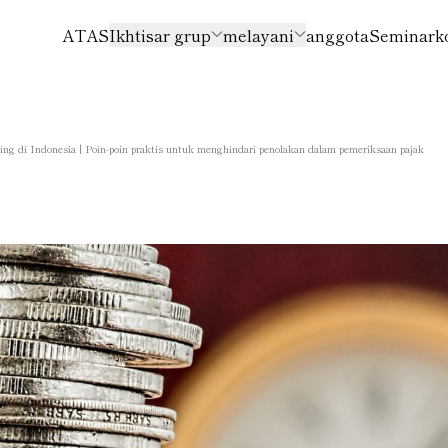
ATAS
Ikhtisar grup
melayani
anggota
Seminar
k
ricing di Indonesia | Poin-poin praktis untuk menghindari penolakan dalam pemeriksaan pajak