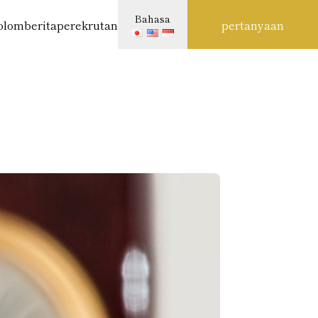
Bahasa
olom
berita
perekrutan
pertanyaan