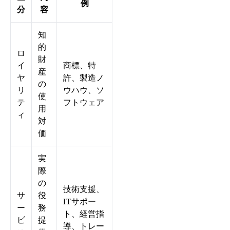
例
分
容
知
的
ロ
財
イ
商標、特
産
ヤ
許、製造ノ
の
リ
ウハウ、ソ
使
テ
フトウェア
用
ィ
対
価
実
際
の
技術支援、
サ
役
ITサポー
ー
務
ト、経営指
ビ
提
導、トレー