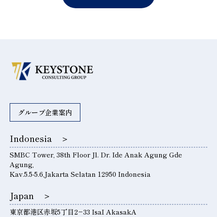
グループ企業案内
Indonesia ＞
SMBC Tower, 38th Floor Jl. Dr. Ide Anak Agung Gde
Agung,
Kav.5.5-5.6,Jakarta Selatan 12950 Indonesia
Japan ＞
東京都港区赤坂5丁目2−33 IsaI AkasakA