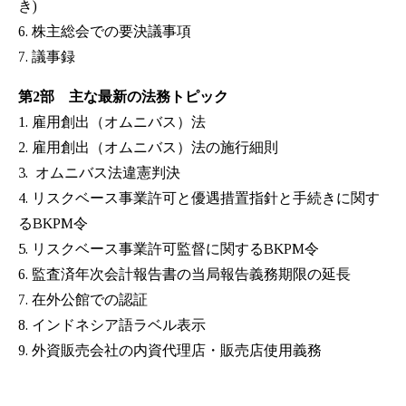
き)
6. 株主総会での要決議事項
7. 議事録
第2部 主な最新の法務トピック
1. 雇用創出（オムニバス）法
2. 雇用創出（オムニバス）法の施行細則
3. オムニバス法違憲判決
4. リスクベース事業許可と優遇措置指針と手続きに関す
るBKPM令
5. リスクベース事業許可監督に関するBKPM令
6. 監査済年次会計報告書の当局報告義務期限の延長
7. 在外公館での認証
8. インドネシア語ラベル表示
9. 外資販売会社の内資代理店・販売店使用義務