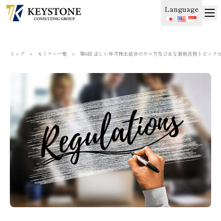
Language
トップ
＞
セミナー一覧
＞
第6回 正しい年次株主総会のやり方及び主な最新法務トピック