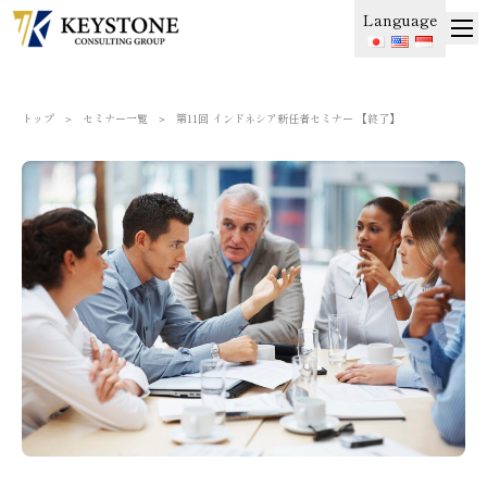
Language
トップ
＞
セミナー一覧
＞
第11回 インドネシア新任者セミナー 【終了】