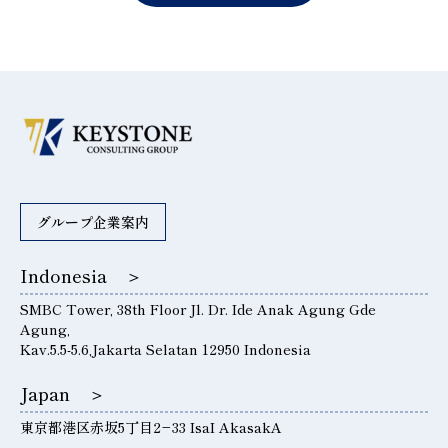
グループ企業案内
Indonesia ＞
SMBC Tower, 38th Floor Jl. Dr. Ide Anak Agung Gde
Agung,
Kav.5.5-5.6,Jakarta Selatan 12950 Indonesia
Japan ＞
東京都港区赤坂5丁目2−33 IsaI AkasakA