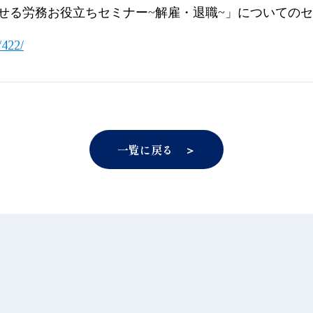
せる労務お役立ちセミナー~解雇・退職~」についての
/422/
一覧に戻る ＞