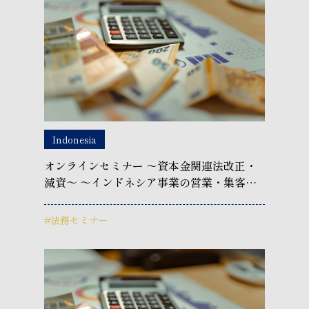
Indonesia
オンラインセミナー ～資本金関連法改正・
減資～ ～インドネシア事業の営業・集客を
見直す「Webの見える化」の始め方～
#法務セミナー