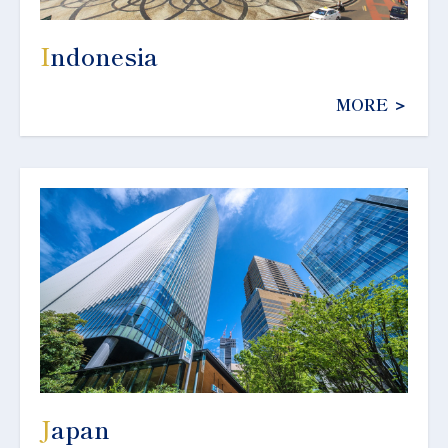
I
ndonesia
MORE ＞
J
apan