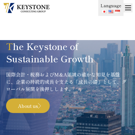
Language
T
he Keystone of
Sustainable Growth
国際会計・税務およびM&A領域の確かな知見を基盤
に、企業の持続的成長を支える「成長の礎」として、グ
ローバル展開を後押しします。
About us