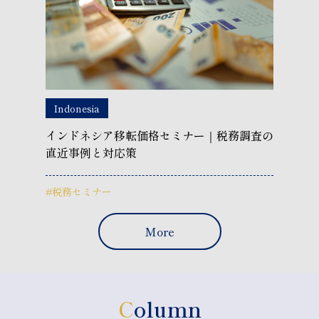
Indonesia
インドネシア移転価格セミナー｜税務調査の
直近事例と対応策
#税務セミナー
More
C
olumn